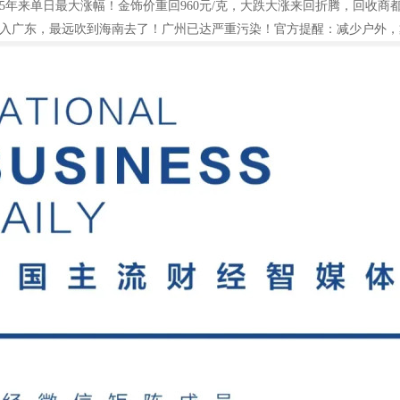
5年来单日最大涨幅！金饰价重回960元/克，大跌大涨来回折腾，回收商
入广东，最远吹到海南去了！广州已达严重污染！官方提醒：减少户外，