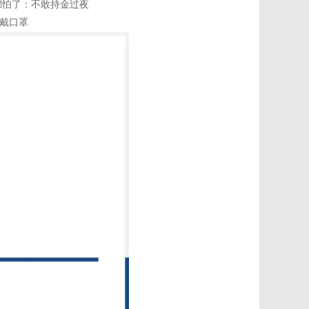
都怕了：不敢持金过夜
戴口罩