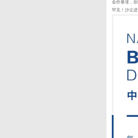
金价暴涨，创
罕见！沙尘进