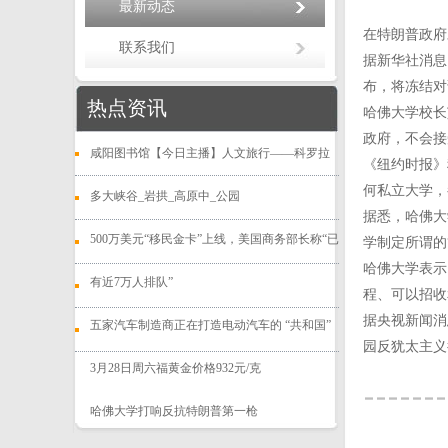
最新动态
在特朗普政府
联系我们
据新华社消息
布，将冻结对
热点资讯
哈佛大学校长
政府，不会接
咸阳图书馆【今日主播】人文旅行——科罗拉
《纽约时报》
何私立大学，
多大峡谷_岩拱_高原中_公园
据悉，哈佛大
500万美元“移民金卡”上线，美国商务部长称“已
学制定所谓的
哈佛大学表示
有近7万人排队”
程、可以招收
据央视新闻消
五家汽车制造商正在打造电动汽车的 “共和国”
园反犹太主义
3月28日周六福黄金价格932元/克
哈佛大学打响反抗特朗普第一枪