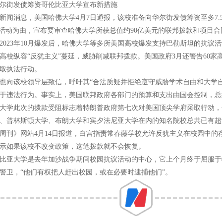
尔街发债筹资哥伦比亚大学宣布新措施
新闻消息，美国哈佛大学4月7日通报，该校准备向华尔街发债筹资至多7
”活动为由，宣布要审查哈佛大学所获总值约90亿美元的联邦拨款和项目合
2023年10月爆发后，哈佛大学等多所美国高校爆发支持巴勒斯坦的抗
高校纵容“反犹主义”蔓延，威胁削减联邦拨款。美国政府3月还警告60家
取执法行动。
也向该校领导层致信，呼吁其“合法质疑并拒绝遵守威胁学术自由和大学
于违法行为。事实上，美国联邦政府各部门的预算和支出由国会控制‌，
大学此次的拨款受阻标志着特朗普政府第七次对美国顶尖学府采取行动，
、普林斯顿大学、布朗大学和宾夕法尼亚大学在内的知名院校总共已有超
周刊》网站4月14日报道，白宫指责常春藤学校允许反犹主义在校园中的
示如果该校不改变政策，这笔拨款就不会恢复。
比亚大学是去年加沙战争期间校园抗议活动的中心，它上个月终于屈服于
园警卫，“他们有权把人赶出校园，或在必要时逮捕他们”。