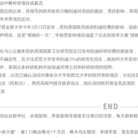
迫中断科研项目或裁员
国总统以来，其领导的联邦政府大幅削减对高校的拨款。受此影响，美国
学术界强烈反对。
霍普金斯大学今年3月13日宣布，受到美国联邦政府削减经费的影响，该校
声明说，这是“艰难的一天”，学校受影响项目涵盖了抗击疾病等大量“拯
生与公众服务部的美国国家卫生研究院近日宣布削减科研经费的新政策，
不确定性，宾夕法尼亚大学宣布削减35%的研究生招生，南加州大学宣
外，美国众多科研机构开始缩减对博士后和科研助理的招聘。
报道，白宫已确认冻结对康奈尔大学和西北大学的联邦资助项目，分别涉及1
违反《民权法》。两所高校均驳斥政府说法，指出冻结联邦资金危及国防
杜波
综合自新华社、央视新闻、界面新闻等感谢关注每日经济新，每天都有精
小病大修”，被3·15晚会曝光1个月后，啄木鸟出狠招：举报宰客，查实奖励1