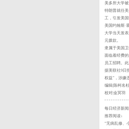
美多所大学被
特朗普就任美
工，引发美国
美国约翰斯·
大学当天发表
元拨款。
隶属于美国卫
面临着经费的
员工招聘。此
据美联社9日
权益”，涉嫌
编辑|陈柯名
校对|金冥羽
每日经济新闻
推荐阅读↓
“无病乱修、