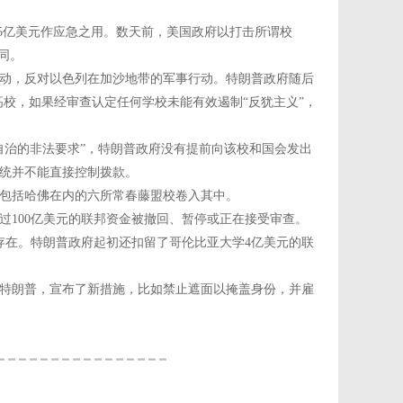
.5亿美元作应急之用。数天前，美国政府以打击所谓校
同。
议活动，反对以色列在加沙地带的军事行动。特朗普政府随后
高校，如果经审查认定任何学校未能有效遏制“反犹主义”，
自治的非法要求”，特朗普政府没有提前向该校和国会发出
总统并不能直接控制拨款。
包括哈佛在内的六所常春藤盟校卷入其中。
过100亿美元的联邦资金被撤回、暂停或正在接受审查。
存在。特朗普政府起初还扣留了哥伦比亚大学4亿美元的联
特朗普，宣布了新措施，比如禁止遮面以掩盖身份，并雇