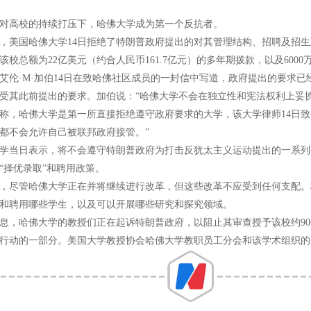
对高校的持续打压下，哈佛大学成为第一个反抗者。
，美国哈佛大学14日拒绝了特朗普政府提出的对其管理结构、招聘及招
该校总额为22亿美元（约合人民币161.7亿元）的多年期拨款，以及6000
艾伦·M·加伯14日在致哈佛社区成员的一封信中写道，政府提出的要求
受其此前提出的要求。加伯说：“哈佛大学不会在独立性和宪法权利上妥协
称，哈佛大学是第一所直接拒绝遵守政府要求的大学，该大学律师14日致
都不会允许自己被联邦政府接管。”
学当日表示，将不会遵守特朗普政府为打击反犹太主义运动提出的一系列
“择优录取”和聘用政策。
，尽管哈佛大学正在并将继续进行改革，但这些改革不应受到任何支配。
和聘用哪些学生，以及可以开展哪些研究和探究领域。
息，哈佛大学的教授们正在起诉特朗普政府，以阻止其审查授予该校约9
行动的一部分。美国大学教授协会哈佛大学教职员工分会和该学术组织的全